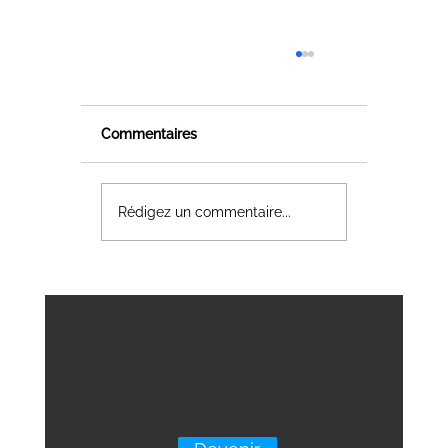
Commentaires
Rédigez un commentaire...
Retrouvons-nous à BIM World & DC
World 2024 : Gouvernance des
données, territoires durables et
bâtiments intelligents