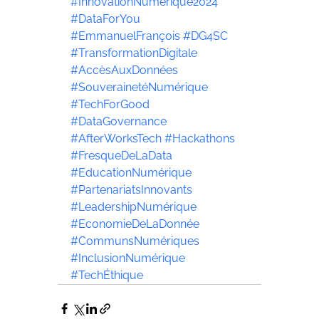
#InnovationNumérique2024
#DataForYou
#EmmanuelFrançois
#DG4SC
#TransformationDigitale
#AccèsAuxDonnées
#SouverainetéNumérique
#TechForGood
#DataGovernance
#AfterWorksTech
#Hackathons
#FresqueDeLaData
#EducationNumérique
#PartenariatsInnovants
#LeadershipNumérique
#EconomieDeLaDonnée
#CommunsNumériques
#InclusionNumérique
#TechÉthique